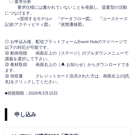
〇 要求分析
要求仕様には書かれていないことを発掘し、提案型の活動
につなげます。
<習得するモデル> 『データフロー図』 『ユースケース
記述/アクティビティ図』 『状態遷移図』
◎ お申込み後、配信プラットフォームEvent Hubのマイページで
以下の対応が可能です。
🔳 動画視聴 画面左上の［ステージ］のプルダウンメニューで
講義を選択して下さい。
🔳 教材取得 画面右上の［🔔 お知らせ］からダウンロードでき
ます。
🔳 領収書 クレジットカード決済された方は、画面右上の[氏
名]をクリックしてください。
■視聴期限：2026年3月15日
申し込み