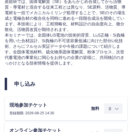
産総研では、固体電解質（SE）をあらかじめ合成してから活物
質・導電材と混合する従来工程とは異なり、SE原料、活物質、導
電材を一括でメカニカルミリング処理することで、SEのその場生
成と電極合材の複合化を同時に進める一段階合成法を開発してい
ます。本技術により、工程簡略化、材料設計の自由度向上、微分
散化、活物質改質が期待されます。
本セミナーでは、全固体LiS電池の技術的背景、Li₂S正極・Si負極
を用いた合材設計、Si負極の不可逆容量低減に向けた部分Li化技
術、さらにフルセル実証データや今後の課題について紹介しま
す。全固体電池材料、硫化物系固体電解質、粉体プロセス、次世
代蓄電池の事業化に関心をお持ちの企業の皆様に、共同検討のき
っかけとなる技術情報を提供します。
申し込み
現地参加チケット
無料
登録期限: 2026-08-25 14:30
オンライン参加チケット